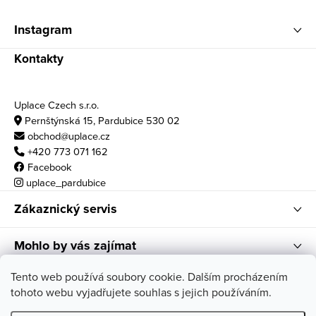
Instagram
Kontakty
Uplace Czech s.r.o.
Pernštýnská 15, Pardubice 530 02
obchod@uplace.cz
+420 773 071 162
Facebook
uplace_pardubice
Zákaznický servis
Mohlo by vás zajímat
Otvírací doba
Tento web používá soubory cookie. Dalším procházením
tohoto webu vyjadřujete souhlas s jejich používáním.
po - pá: 10:00 - 18:00