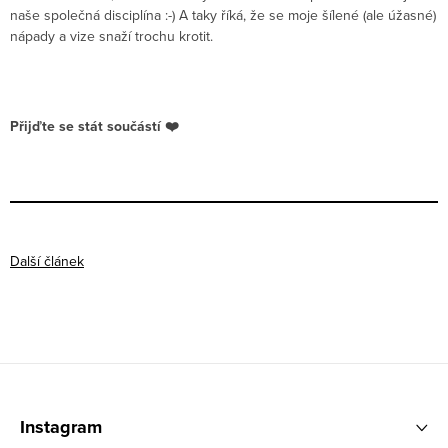
naše společná disciplína :-) A taky říká, že se moje šílené (ale úžasné)
nápady a vize snaží trochu krotit.
Přijďte se stát součástí ❤️
Další článek
Zápatí
Instagram