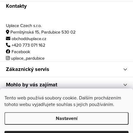
Kontakty
Uplace Czech s.r.o.
Pernštýnská 15, Pardubice 530 02
obchod@uplace.cz
+420 773 071 162
Facebook
uplace_pardubice
Zákaznický servis
Mohlo by vás zajímat
Otvírací doba
Tento web používá soubory cookie. Dalším procházením
tohoto webu vyjadřujete souhlas s jejich používáním.
po - pá: 10:00 - 18:00
so: 11:00 - 17:00
Nastavení
Copyright 2026
Uplace
. Všechna práva vyhrazena.