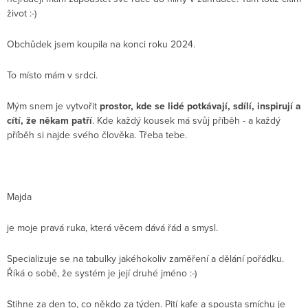
život :-)
Obchůdek jsem koupila na konci roku 2024.
To místo mám v srdci.
Mým snem je vytvořit
prostor, kde se lidé potkávají, sdílí, inspirují a
cítí, že někam patří
. Kde každý kousek má svůj příběh - a každý
příběh si najde svého člověka. Třeba tebe.
Majda
je moje pravá ruka, která věcem dává řád a smysl.
Specializuje se na tabulky jakéhokoliv zaměření a dělání pořádku.
Říká o sobě, že systém je její druhé jméno :-)
Stihne za den to, co někdo za týden. Pití kafe a spousta smíchu je