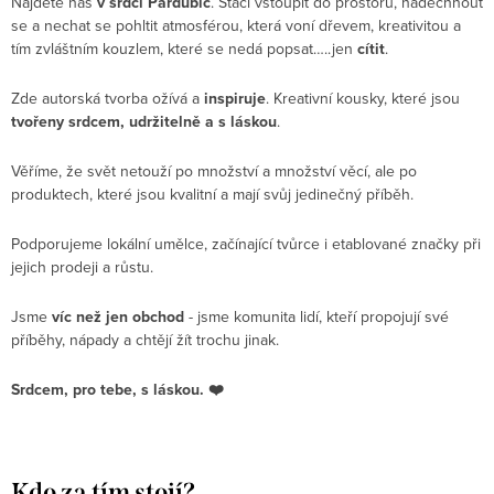
Najdete nás
v srdci Pardubic
. Stačí vstoupit do prostoru, nadechnout
se a nechat se pohltit atmosférou, která voní dřevem, kreativitou a
tím zvláštním kouzlem, které se nedá popsat…..jen
cítit
.
Zde autorská tvorba ožívá a
inspiruje
. Kreativní kousky, které jsou
tvořeny srdcem, udržitelně a s láskou
.
Věříme, že svět netouží po množství a množství věcí, ale po
produktech, které jsou kvalitní a mají svůj jedinečný příběh.
Podporujeme lokální umělce, začínající tvůrce i etablované značky při
jejich prodeji a růstu.
Jsme
víc než jen obchod
- jsme komunita lidí, kteří propojují své
příběhy, nápady a chtějí žít trochu jinak.
Srdcem, pro tebe, s láskou. ❤️
Kdo za tím stojí?