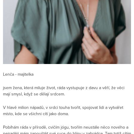
Lenča - majitelka
jsem žena, která miluje život, ráda vystupuje z davu a věří, že věci
mají smysl, když se dělají srdcem.
V hlavě milion nápadů, v srdci touha tvořit, spojovat lidi a vytvářet
místo, kde se všichni cítí jako doma.
Pobíhám ráda v přírodě, cvičím jógu, tvořím neustále něco nového a
nejraději mám zapouštět své ruce do hlíny v zahrádce. Tam totiž cítím