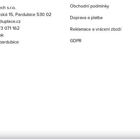
Obchodní podmínky
h s.r.o.
ská 15, Pardubice 530 02
Doprava a platba
uplace.cz
3 071 162
Reklamace a vrácení zboží
ok
GDPR
pardubice