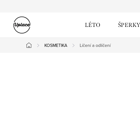
Přejít na obsah
LÉTO
ŠPERK
KOSMETIKA
Líčení a odlíčení
Domů