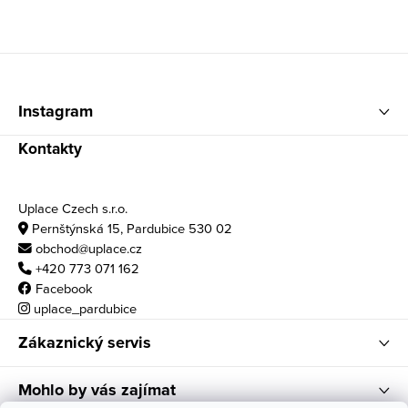
Zápatí
Instagram
Kontakty
Uplace Czech s.r.o.
Pernštýnská 15, Pardubice 530 02
obchod@uplace.cz
+420 773 071 162
Facebook
uplace_pardubice
Zákaznický servis
Mohlo by vás zajímat