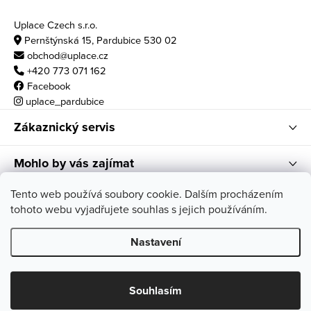
Uplace Czech s.r.o.
Pernštýnská 15, Pardubice 530 02
obchod@uplace.cz
+420 773 071 162
Facebook
uplace_pardubice
Zákaznický servis
Mohlo by vás zajímat
Otvírací doba
Tento web používá soubory cookie. Dalším procházením
tohoto webu vyjadřujete souhlas s jejich používáním.
po - pá: 10:00 - 18:00
so: 11:00 - 17:00
Nastavení
Copyright 2026
Uplace
. Všechna práva vyhrazena.
Souhlasím
Vytvořil Shoptet