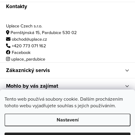
Kontakty
Uplace Czech s.r.o.
Pernštýnská 15, Pardubice 530 02
obchod@uplace.cz
+420 773 071 162
Facebook
uplace_pardubice
Zákaznický servis
Mohlo by vás zajímat
Otvírací doba
Tento web používá soubory cookie. Dalším procházením
tohoto webu vyjadřujete souhlas s jejich používáním.
po - pá: 10:00 - 18:00
so: 11:00 - 17:00
Nastavení
Copyright 2026
Uplace
. Všechna práva vyhrazena.