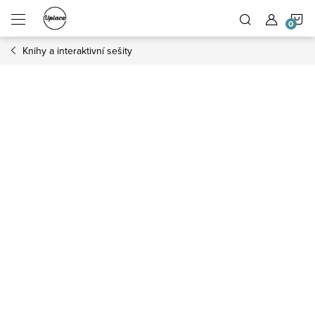
Přejít na obsah
N
Knihy a interaktivní sešity