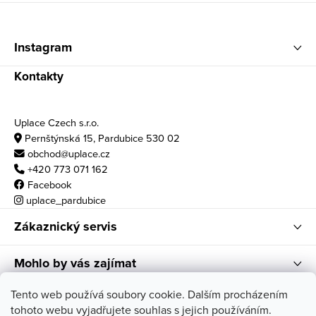
Zápatí
Instagram
Kontakty
Uplace Czech s.r.o.
Pernštýnská 15, Pardubice 530 02
obchod@uplace.cz
+420 773 071 162
Facebook
uplace_pardubice
Zákaznický servis
Mohlo by vás zajímat
Otvírací doba
Tento web používá soubory cookie. Dalším procházením
tohoto webu vyjadřujete souhlas s jejich používáním.