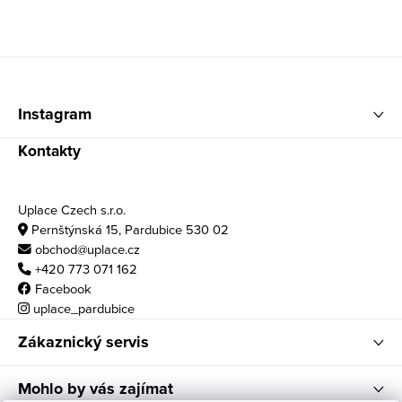
Zápatí
Instagram
Kontakty
Uplace Czech s.r.o.
Pernštýnská 15, Pardubice 530 02
obchod@uplace.cz
+420 773 071 162
Facebook
uplace_pardubice
Zákaznický servis
Mohlo by vás zajímat