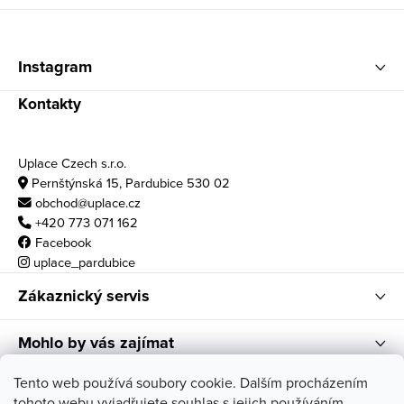
Zápatí
Instagram
Kontakty
Uplace Czech s.r.o.
Pernštýnská 15, Pardubice 530 02
obchod@uplace.cz
+420 773 071 162
Facebook
uplace_pardubice
Zákaznický servis
Mohlo by vás zajímat
Otvírací doba
Tento web používá soubory cookie. Dalším procházením
tohoto webu vyjadřujete souhlas s jejich používáním.