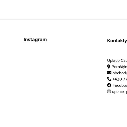
Zápatí
Instagram
Kontakty
Uplace Czec
Pernštýn
obchod@
+420 77
Facebo
uplace_