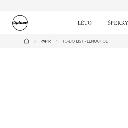
Přejít na obsah
LÉTO
ŠPERK
PAPÍR
TO-DO LIST - LENOCHOD
Domů