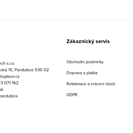
Zákaznický servis
Obchodní podmínky
h s.r.o.
ská 15, Pardubice 530 02
Doprava a platba
uplace.cz
3 071 162
Reklamace a vrácení zboží
ok
GDPR
pardubice