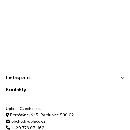
Zápatí
Instagram
Kontakty
Uplace Czech s.r.o.
Pernštýnská 15, Pardubice 530 02
obchod@uplace.cz
+420 773 071 162