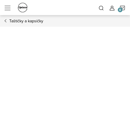
Přejít na obsah
N
Taštičky a kapsičky