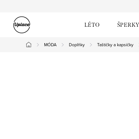
Přejít na obsah
LÉTO
ŠPERK
MÓDA
Doplňky
Taštičky a kapsičky
Domů