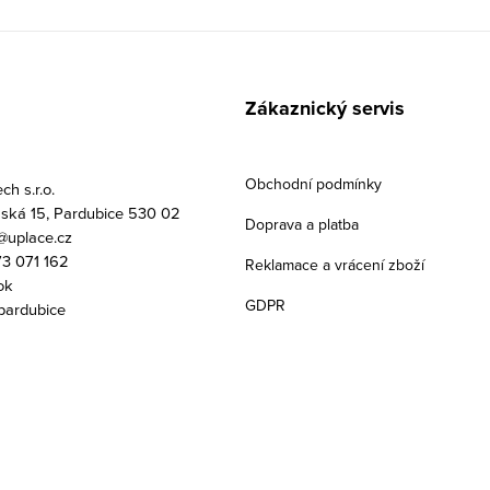
Zákaznický servis
Obchodní podmínky
h s.r.o.
ská 15, Pardubice 530 02
Doprava a platba
uplace.cz
3 071 162
Reklamace a vrácení zboží
ok
GDPR
pardubice