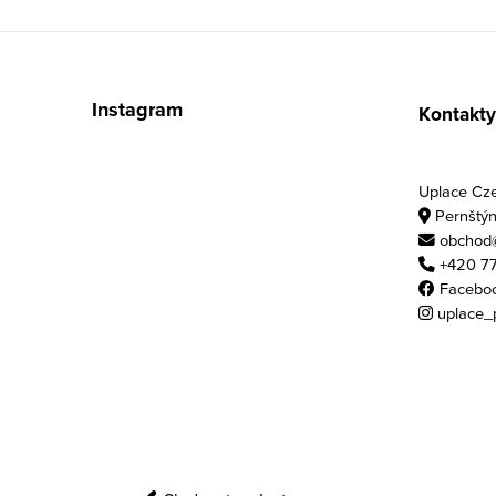
Zápatí
Instagram
Kontakty
Uplace Czec
Pernštýn
obchod@
+420 77
Facebo
uplace_