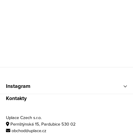
Zápatí
Instagram
Kontakty
Uplace Czech s.r.o.
Pernštýnská 15, Pardubice 530 02
obchod@uplace.cz