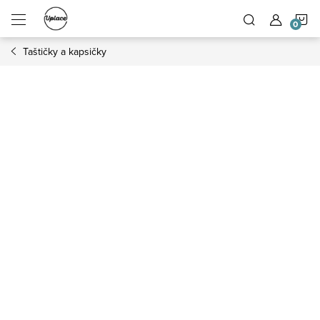
Přejít na obsah
N
Taštičky a kapsičky