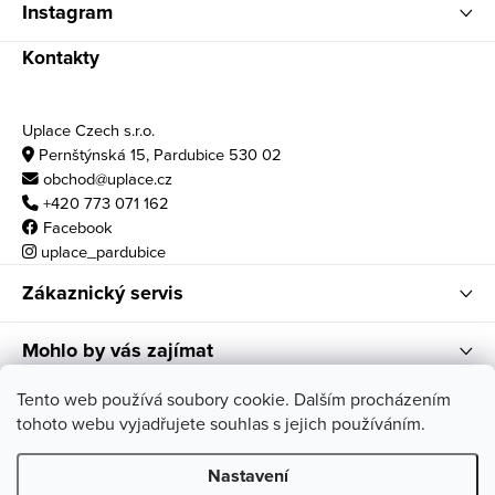
Instagram
Kontakty
Uplace Czech s.r.o.
Pernštýnská 15, Pardubice 530 02
obchod@uplace.cz
+420 773 071 162
Facebook
uplace_pardubice
Zákaznický servis
Mohlo by vás zajímat
Otvírací doba
Tento web používá soubory cookie. Dalším procházením
tohoto webu vyjadřujete souhlas s jejich používáním.
po - pá: 10:00 - 18:00
so: 11:00 - 17:00
Nastavení