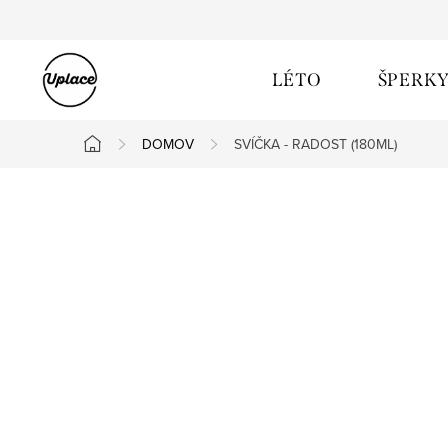
Přejít na obsah
LÉTO
ŠPERK
DOMOV
SVÍČKA - RADOST (180ML)
Domů