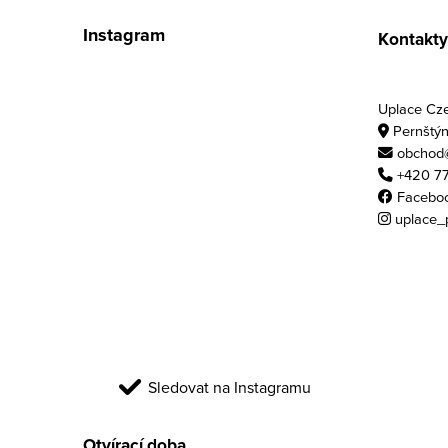
Instagram
Kontakty
Uplace Czec
Pernštýn
obchod@
+420 77
Facebo
uplace_
Sledovat na Instagramu
Otvírací doba