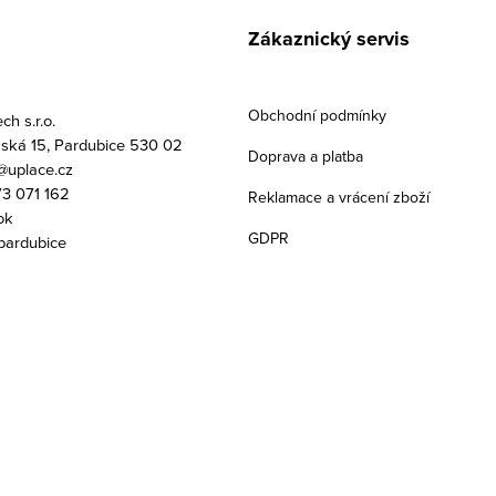
Zákaznický servis
Obchodní podmínky
h s.r.o.
ská 15, Pardubice 530 02
Doprava a platba
uplace.cz
3 071 162
Reklamace a vrácení zboží
ok
GDPR
pardubice