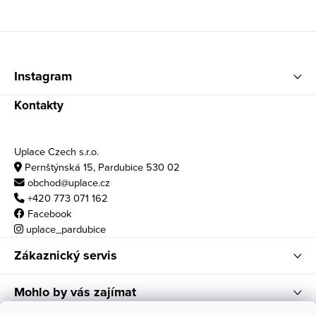
Zápatí
Instagram
Kontakty
Uplace Czech s.r.o.
Pernštýnská 15, Pardubice 530 02
obchod@uplace.cz
+420 773 071 162
Facebook
uplace_pardubice
Zákaznický servis
Mohlo by vás zajímat