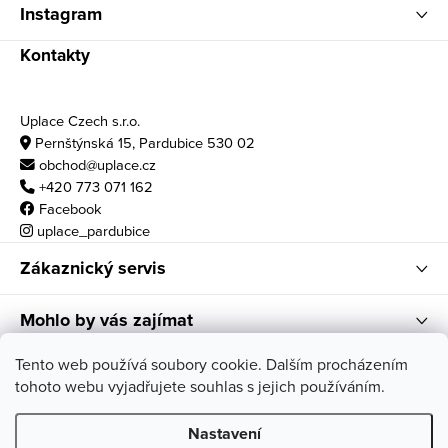
Instagram
Kontakty
Uplace Czech s.r.o.
Pernštýnská 15, Pardubice 530 02
obchod@uplace.cz
+420 773 071 162
Facebook
uplace_pardubice
Zákaznický servis
Mohlo by vás zajímat
Otvírací doba
Tento web používá soubory cookie. Dalším procházením
tohoto webu vyjadřujete souhlas s jejich používáním.
po - pá: 10:00 - 18:00
so: 11:00 - 17:00
Nastavení