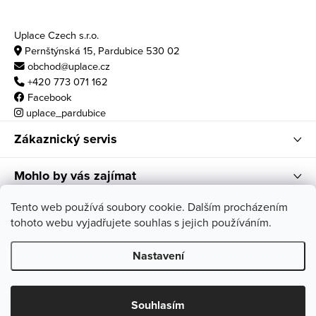
Uplace Czech s.r.o.
Pernštýnská 15, Pardubice 530 02
obchod@uplace.cz
+420 773 071 162
Facebook
uplace_pardubice
Zákaznický servis
Mohlo by vás zajímat
Otvírací doba
Tento web používá soubory cookie. Dalším procházením
tohoto webu vyjadřujete souhlas s jejich používáním.
po - pá: 10:00 - 18:00
so: 11:00 - 17:00
Nastavení
Copyright 2026
Uplace
. Všechna práva vyhrazena.
Souhlasím
Vytvořil Shoptet