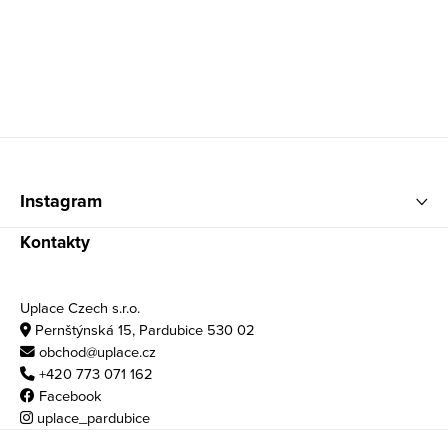
Zápatí
Instagram
Kontakty
Uplace Czech s.r.o.
Pernštýnská 15, Pardubice 530 02
obchod@uplace.cz
+420 773 071 162
Facebook
uplace_pardubice