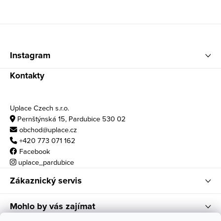
Zápatí
Instagram
Kontakty
Uplace Czech s.r.o.
Pernštýnská 15, Pardubice 530 02
obchod@uplace.cz
+420 773 071 162
Facebook
uplace_pardubice
Zákaznický servis
Mohlo by vás zajímat