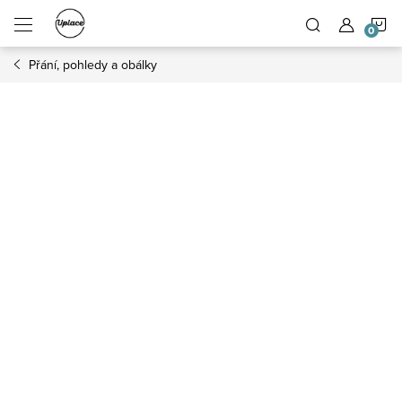
Přejít na obsah
N
Přání, pohledy a obálky