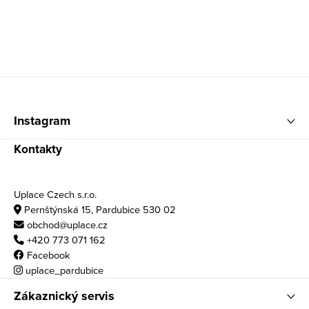
Zápatí
Instagram
Kontakty
Uplace Czech s.r.o.
Pernštýnská 15, Pardubice 530 02
obchod@uplace.cz
+420 773 071 162
Facebook
uplace_pardubice
Zákaznický servis