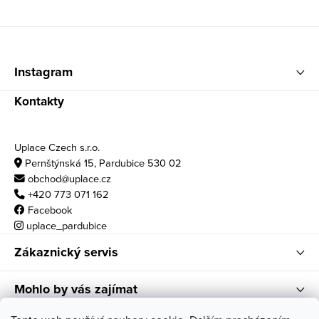
Zápatí
Instagram
Kontakty
Uplace Czech s.r.o.
Pernštýnská 15, Pardubice 530 02
obchod@uplace.cz
+420 773 071 162
Facebook
uplace_pardubice
Zákaznický servis
Mohlo by vás zajímat
Otvírací doba