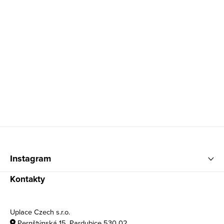
Zápatí
Instagram
Kontakty
Uplace Czech s.r.o.
Pernštýnská 15, Pardubice 530 02