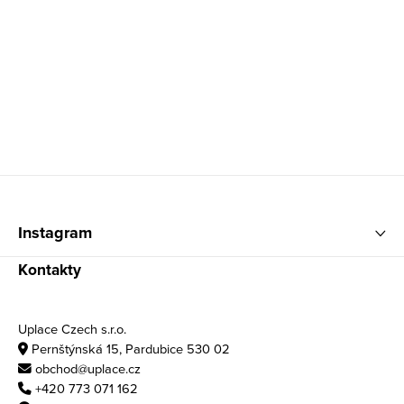
Zápatí
Instagram
Kontakty
Uplace Czech s.r.o.
Pernštýnská 15, Pardubice 530 02
obchod@uplace.cz
+420 773 071 162