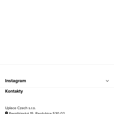
Zápatí
Instagram
Kontakty
Uplace Czech s.r.o.
Pernštýnská 15, Pardubice 530 02