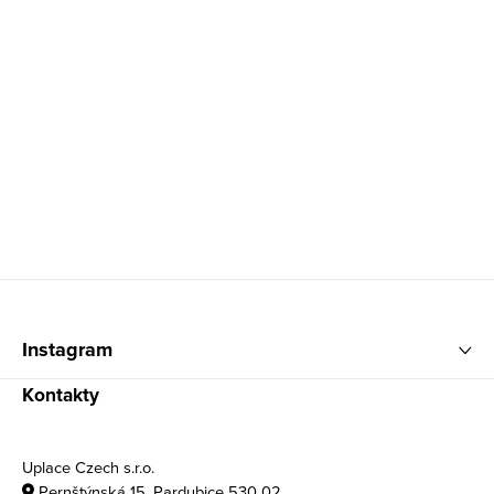
Zápatí
Instagram
Kontakty
Uplace Czech s.r.o.
Pernštýnská 15, Pardubice 530 02