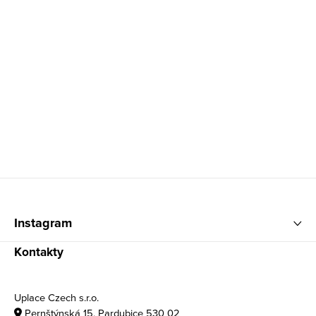
Zápatí
Instagram
Kontakty
Uplace Czech s.r.o.
Pernštýnská 15, Pardubice 530 02