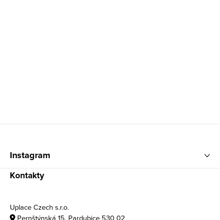
Zápatí
Instagram
Kontakty
Uplace Czech s.r.o.
Pernštýnská 15, Pardubice 530 02