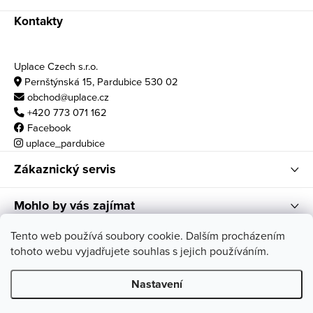
Kontakty
Uplace Czech s.r.o.
Pernštýnská 15, Pardubice 530 02
obchod@uplace.cz
+420 773 071 162
Facebook
uplace_pardubice
Zákaznický servis
Mohlo by vás zajímat
Otvírací doba
Tento web používá soubory cookie. Dalším procházením
tohoto webu vyjadřujete souhlas s jejich používáním.
po - pá: 10:00 - 18:00
so: 11:00 - 17:00
Nastavení