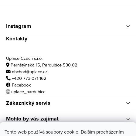
Zápatí
Instagram
Kontakty
Uplace Czech s.r.o.
Pernštýnská 15, Pardubice 530 02
obchod@uplace.cz
+420 773 071 162
Facebook
uplace_pardubice
Zákaznický servis
Mohlo by vás zajímat
Otvírací doba
Tento web používá soubory cookie. Dalším procházením