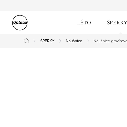
Přejít na obsah
LÉTO
ŠPERK
ŠPERKY
Náušnice
Náušnice gravírov
Domů