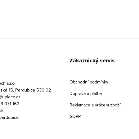
Zákaznický servis
Obchodní podmínky
h s.r.o.
ská 15, Pardubice 530 02
Doprava a platba
uplace.cz
3 071 162
Reklamace a vrácení zboží
ok
GDPR
pardubice