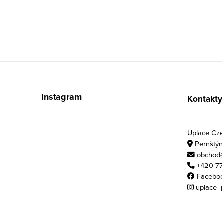
Zápatí
Instagram
Kontakty
Uplace Czec
Pernštýn
obchod@
+420 77
Facebo
uplace_