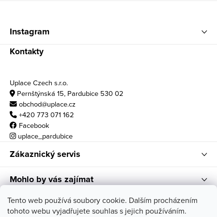
Zápatí
Instagram
Kontakty
Uplace Czech s.r.o.
Pernštýnská 15, Pardubice 530 02
obchod@uplace.cz
+420 773 071 162
Facebook
uplace_pardubice
Zákaznický servis
Mohlo by vás zajímat
Otvírací doba
Tento web používá soubory cookie. Dalším procházením
tohoto webu vyjadřujete souhlas s jejich používáním.