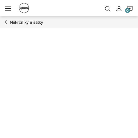
Přejít na obsah
N
Nákrčníky a šátky