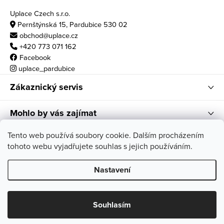
Uplace Czech s.r.o.
Pernštýnská 15, Pardubice 530 02
obchod@uplace.cz
+420 773 071 162
Facebook
uplace_pardubice
Zákaznický servis
Mohlo by vás zajímat
Otvírací doba
Tento web používá soubory cookie. Dalším procházením
tohoto webu vyjadřujete souhlas s jejich používáním.
po - pá: 10:00 - 18:00
so: 11:00 - 17:00
Nastavení
Copyright 2026
Uplace
. Všechna práva vyhrazena.
Souhlasím
Vytvořil Shoptet