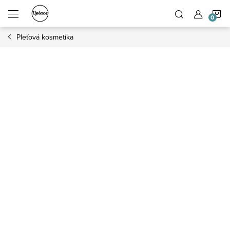
Přejít na obsah
N
Pleťová kosmetika