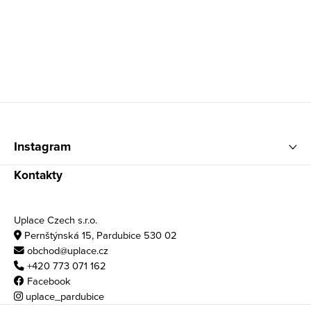
Zápatí
Instagram
Kontakty
Uplace Czech s.r.o.
Pernštýnská 15, Pardubice 530 02
obchod@uplace.cz
+420 773 071 162
Facebook
uplace_pardubice