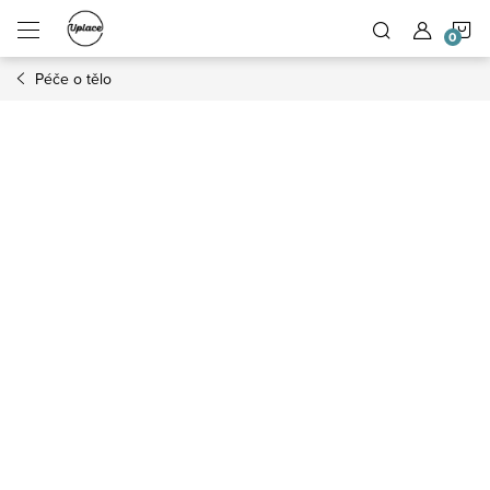
Přejít na obsah
N
Péče o tělo