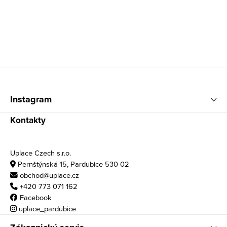
Zápatí
Instagram
Kontakty
Uplace Czech s.r.o.
Pernštýnská 15, Pardubice 530 02
obchod@uplace.cz
+420 773 071 162
Facebook
uplace_pardubice