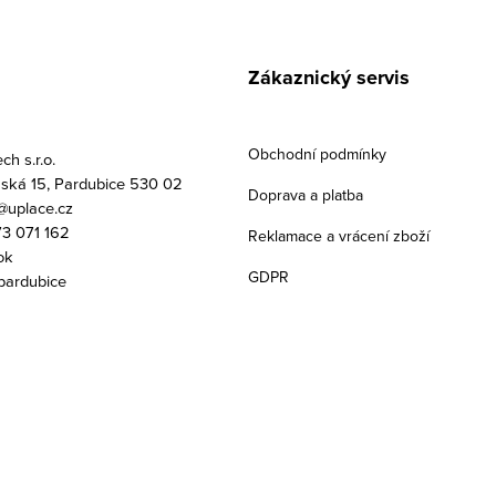
Zákaznický servis
Obchodní podmínky
h s.r.o.
ská 15, Pardubice 530 02
Doprava a platba
uplace.cz
3 071 162
Reklamace a vrácení zboží
ok
GDPR
pardubice