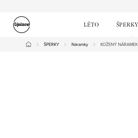
Přejít na obsah
LÉTO
ŠPERK
ŠPERKY
Náramky
KOŽENÝ NÁRAMEK
Domů