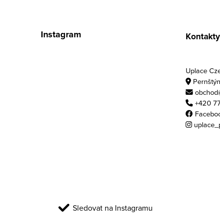
Zápatí
Instagram
Kontakty
Uplace Czec
Pernštýn
obchod@
+420 77
Facebo
uplace_
Sledovat na Instagramu