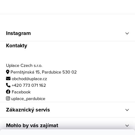
Zápatí
Instagram
Kontakty
Uplace Czech s.r.o.
Pernštýnská 15, Pardubice 530 02
obchod@uplace.cz
+420 773 071 162
Facebook
uplace_pardubice
Zákaznický servis
Mohlo by vás zajímat