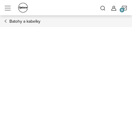
Přejít na obsah
N
Batohy a kabelky