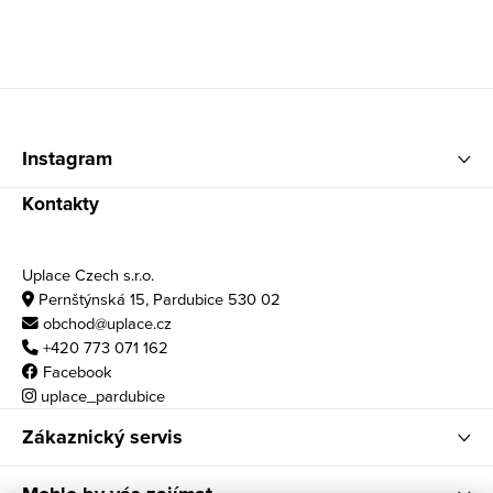
Zápatí
Instagram
Kontakty
Uplace Czech s.r.o.
Pernštýnská 15, Pardubice 530 02
obchod@uplace.cz
+420 773 071 162
Facebook
uplace_pardubice
Zákaznický servis