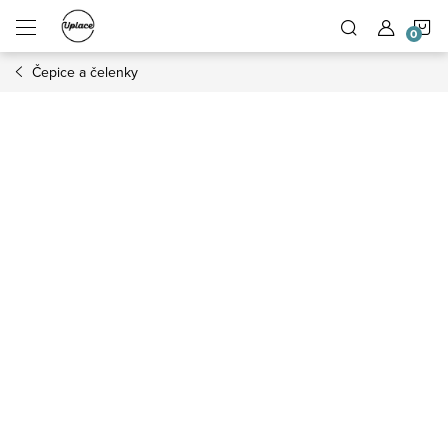
Přejít na obsah
N
Čepice a čelenky