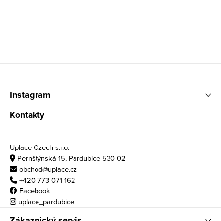
Zápatí
Instagram
Kontakty
Uplace Czech s.r.o.
Pernštýnská 15, Pardubice 530 02
obchod@uplace.cz
+420 773 071 162
Facebook
uplace_pardubice
Zákaznický servis