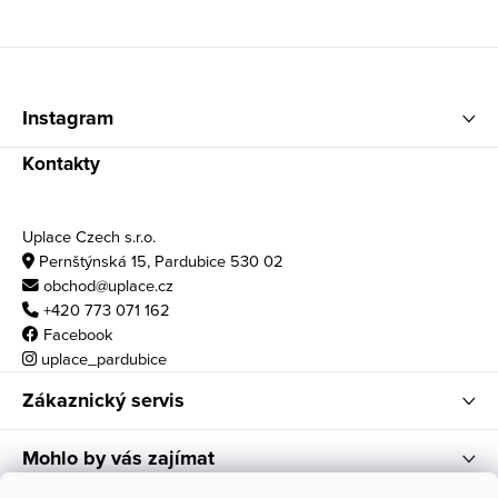
Zápatí
Instagram
Kontakty
Uplace Czech s.r.o.
Pernštýnská 15, Pardubice 530 02
obchod@uplace.cz
+420 773 071 162
Facebook
uplace_pardubice
Zákaznický servis
Mohlo by vás zajímat