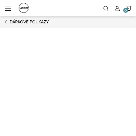
Přejít na obsah
N
DÁRKOVÉ POUKAZY