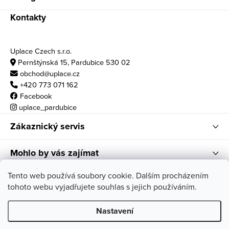
Kontakty
Uplace Czech s.r.o.
Pernštýnská 15, Pardubice 530 02
obchod@uplace.cz
+420 773 071 162
Facebook
uplace_pardubice
Zákaznický servis
Mohlo by vás zajímat
Otvírací doba
Tento web používá soubory cookie. Dalším procházením
tohoto webu vyjadřujete souhlas s jejich používáním.
po - pá: 10:00 - 18:00
so: 11:00 - 17:00
Nastavení