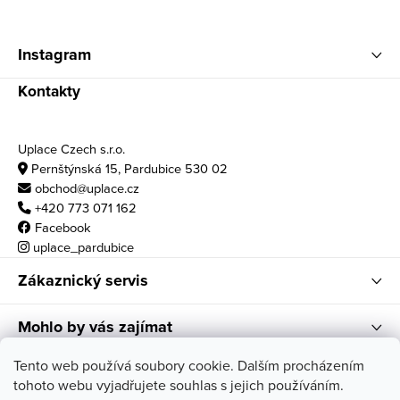
Zápatí
Instagram
Kontakty
Uplace Czech s.r.o.
Pernštýnská 15, Pardubice 530 02
obchod@uplace.cz
+420 773 071 162
Facebook
uplace_pardubice
Zákaznický servis
Mohlo by vás zajímat
Otvírací doba
Tento web používá soubory cookie. Dalším procházením
tohoto webu vyjadřujete souhlas s jejich používáním.