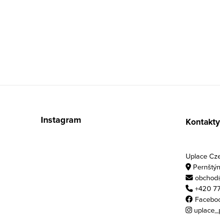
Zápatí
Instagram
Kontakty
Uplace Czec
Pernštýn
obchod@
+420 77
Facebo
uplace_