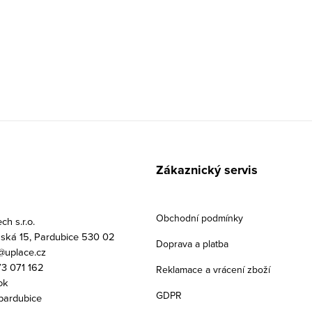
Zákaznický servis
Obchodní podmínky
h s.r.o.
ská 15, Pardubice 530 02
Doprava a platba
uplace.cz
3 071 162
Reklamace a vrácení zboží
ok
GDPR
pardubice