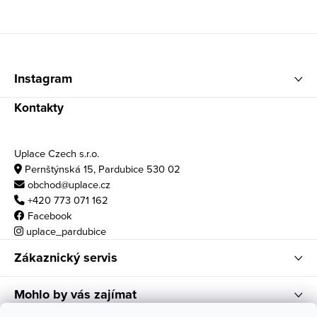
Zápatí
Instagram
Kontakty
Uplace Czech s.r.o.
Pernštýnská 15, Pardubice 530 02
obchod@uplace.cz
+420 773 071 162
Facebook
uplace_pardubice
Zákaznický servis
Mohlo by vás zajímat