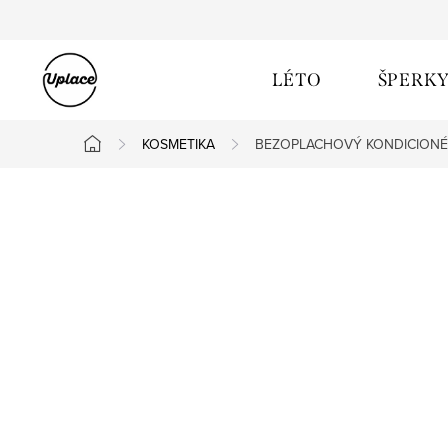
Přejít na obsah
LÉTO
ŠPERK
KOSMETIKA
BEZOPLACHOVÝ KONDICION
Domů