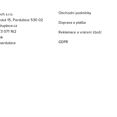
Obchodní podmínky
h s.r.o.
ská 15, Pardubice 530 02
Doprava a platba
uplace.cz
3 071 162
Reklamace a vrácení zboží
ok
GDPR
pardubice