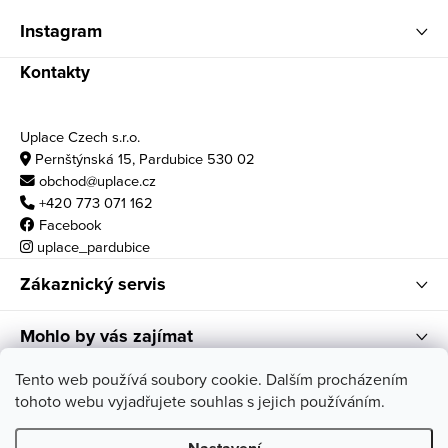
Instagram
Kontakty
Uplace Czech s.r.o.
Pernštýnská 15, Pardubice 530 02
obchod@uplace.cz
+420 773 071 162
Facebook
uplace_pardubice
Zákaznický servis
Mohlo by vás zajímat
Otvírací doba
Tento web používá soubory cookie. Dalším procházením
tohoto webu vyjadřujete souhlas s jejich používáním.
po - pá: 10:00 - 18:00
so: 11:00 - 17:00