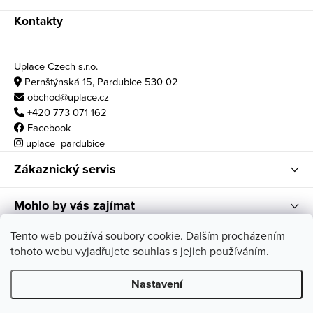
Kontakty
Uplace Czech s.r.o.
Pernštýnská 15, Pardubice 530 02
obchod@uplace.cz
+420 773 071 162
Facebook
uplace_pardubice
Zákaznický servis
Mohlo by vás zajímat
Otvírací doba
Tento web používá soubory cookie. Dalším procházením
tohoto webu vyjadřujete souhlas s jejich používáním.
po - pá: 10:00 - 18:00
so: 11:00 - 17:00
Nastavení